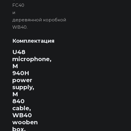
FC40
и
деревянной коробкой
WB40.
Комплектация
U48
microphone,
M
940H
power
supply,
M
840
cable,
WB40
wooben
box,