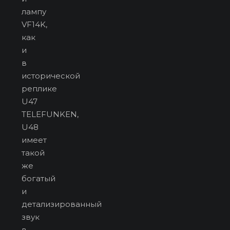
лампу
VF14K,
как
и
в
исторической
реплике
U47
TELEFUNKEN,
U48
имеет
такой
же
богатый
и
детализированный
звук
в