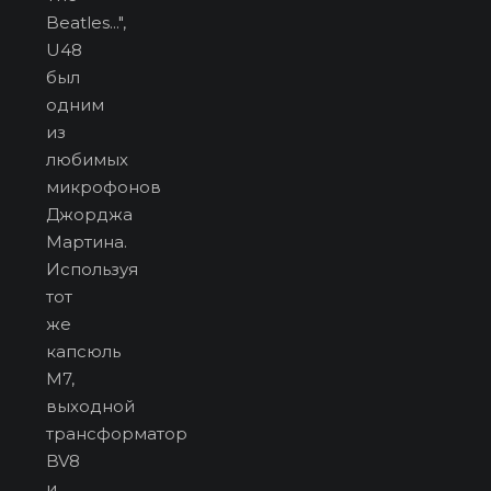
Beatles...",
U48
был
одним
из
любимых
микрофонов
Джорджа
Мартина.
Используя
тот
же
капсюль
M7,
выходной
трансформатор
BV8
и