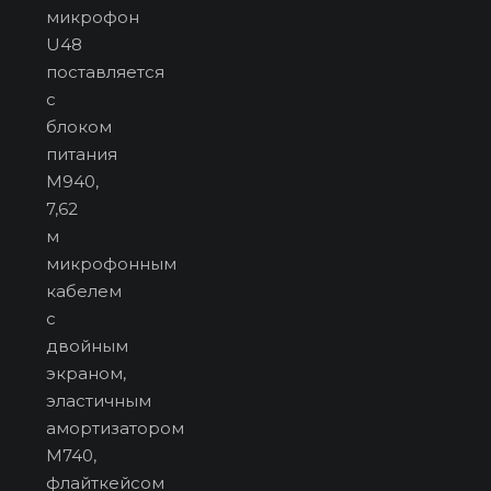
микрофон
U48
поставляется
с
блоком
питания
M940,
7,62
м
микрофонным
кабелем
с
двойным
экраном,
эластичным
амортизатором
M740,
флайткейсом