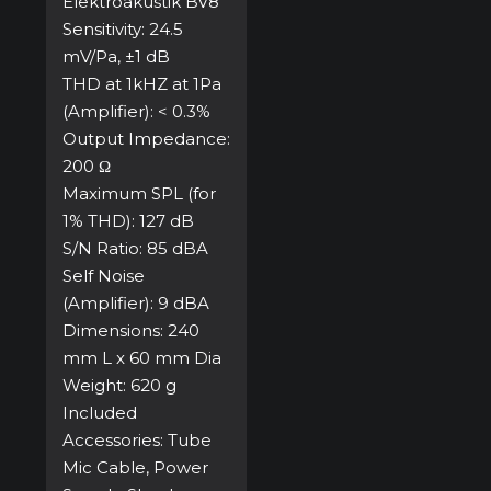
Elektroakustik BV8
Sensitivity: 24.5
mV/Pa, ±1 dB
THD at 1kHZ at 1Pa
(Amplifier): < 0.3%
Output Impedance:
200 Ω
Maximum SPL (for
1% THD): 127 dB
S/N Ratio: 85 dBA
Self Noise
(Amplifier): 9 dBA
Dimensions: 240
mm L x 60 mm Dia
Weight: 620 g
Included
Accessories: Tube
Mic Cable, Power