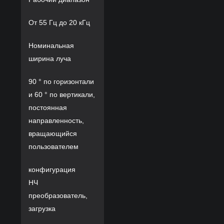
От 55 Гц до 20 кГц
Номинальная
ширина луча
90 ° по горизонтали
и 60 ° по вертикали,
постоянная
направленность,
вращающийся
пользователем
конфигурация
НЧ
преобразователь,
загрузка