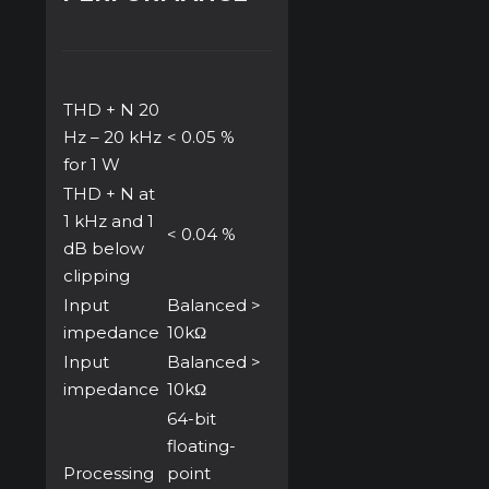
THD + N 20
Hz – 20 kHz
< 0.05 %
for 1 W
THD + N at
1 kHz and 1
< 0.04 %
dB below
clipping
Input
Balanced >
impedance
10kΩ
Input
Balanced >
impedance
10kΩ
64-bit
floating-
Processing
point