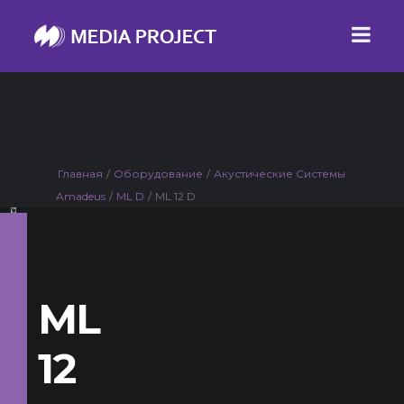
Главная
/
Оборудование
/
Акустические Системы
Amadeus
/
ML D
/
ML 12 D
ML
12