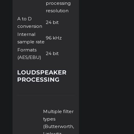
processing
resolution
A to D
24 bit
conversion
Internal
96 kHz
sample rate
Formats
24 bit
(AES/EBU)
LOUDSPEAKER
PROCESSING
Multiple filter
types
(Butterworth,
Linkwitz-