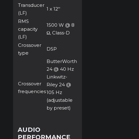
Transducer
1 x 12''
(LF)
RMS
1500 W @ 8
capacity
Ω, Class-D
(LF)
Crossover
DSP
type
ButterWorth
24 @ 40 Hz
Linkwitz-
Crossover
Riley 24 @
frequencies
105 Hz
(adjustable
by preset)
AUDIO
PERFORMANCE